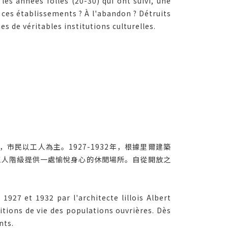
les années folles (20-30) qui ont suivi, une
s ces établissements ? À l'abandon ? Détruits
es de véritables institutions culturelles.
民以工人為主。1927-1932年，根據里爾建築
工人階級提供一處愉悅身心的休閒場所。自從開放之
1927 et 1932 par l'architecte lillois Albert
itions de vie des populations ouvrières. Dès
nts.