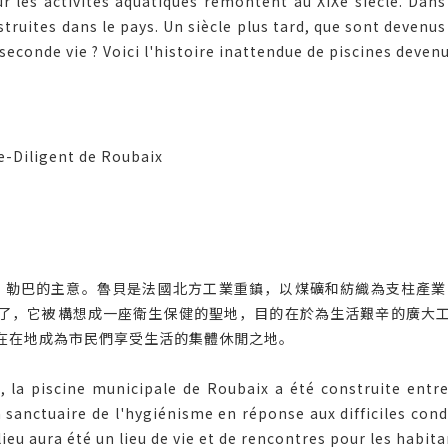
 les activités aquatiques remontent au XIXe siècle. Dans 
truites dans le pays. Un siècle plus tard, que sont devenu
 seconde vie ? Voici l'histoire inattendue de piscines devenu
ée-Diligent de Roubaix
勒巴的主意。魯貝是法國北方工業重鎮，以煤礦和紡織為支柱產業，市
了，它被構想成一座衛生保健的聖地，目的在於為生活艱辛的廣大
在在地成為市民們享受生活的集體休閒之地。
, la piscine municipale de Roubaix a été construite entre 
sanctuaire de l'hygiénisme en réponse aux difficiles cond
ieu aura été un lieu de vie et de rencontres pour les habita