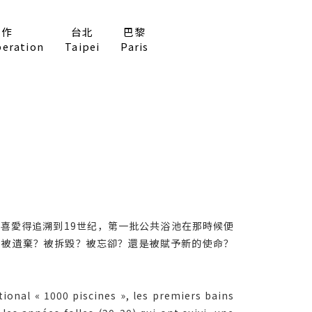
合作
台北
巴黎
peration
Taipei
Paris
喜愛得追溯到19世纪，第一批公共浴池在那時候便
？被遺棄？被拆毀？被忘卻？還是被賦予新的使命？
ational « 1000 piscines », les premiers bains