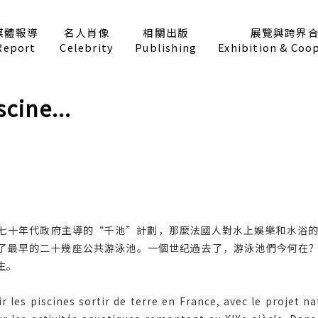
媒體報導
名人肖像
相關出版
展覽與跨界
Report
Celebrity
Publishing
Exhibition & Coo
scine...
七十年代政府主導的“千池”計劃，那麼法國人對水上娛樂和水浴的
興建了最早的二十幾座公共游泳池。一個世纪過去了，游泳池們今何在
生。
r les piscines sortir de terre en France, avec le projet n