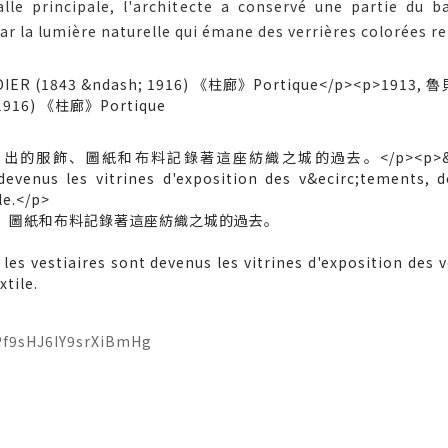
alle principale, l'architecte a conservé une partie du
r la lumière naturelle qui émane des verrières colorées rep
1916) 《柱廊》Portique
、圖紙和布料記錄著這座紡織之城的過去。
les vestiaires sont devenus les vitrines d'exposition des
xtile.
OPf9sHJ6IY9srXiBmHg