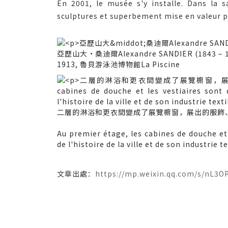
En 2001, le musée s'y installe. Dans la s
sculptures et superbement mise en valeur pa
亞歷山大·桑迪爾Alexandre SANDIER (1843 – 
1913, 魯貝游泳池博物館La Piscine
二層的淋浴和更衣間變成了展覽櫥窗，展出的服飾
Au premier étage, les cabines de douche et 
de l'histoire de la ville et de son industrie te
文章出處：
https://mp.weixin.qq.com/s/nL3