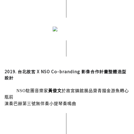
2019. 台北故宮 X NSO Co-branding 影像合作計畫整體造型
設計
黃俊文
於故宮鎮館展品齋青描金游魚轉心
NSO駐團音樂家
瓶前
演奏巴赫第三號無伴奏小提琴奏鳴曲