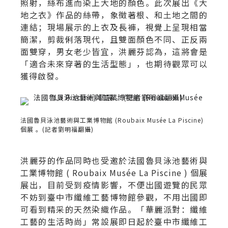
照射，絲布進而染上大地的顏色。此次展出《大
地之衣》作品的絲帶，象徵著根、和土地之間的
連結；現場展示的上衣及長褲，視覺上呈現相當
簡潔，剪裁俐落現代，且雙面顏色不同、正反兩
面雙穿，男女老少皆宜，洪麗芬認為，這將會是
「適合未來穿著的生活型態」，也期待觀眾可以
獲得啟發。
法國魯貝泳池藝術與工業博物館 (Roubaix Musée La Piscine)
個展 。(記者劉明福翻攝)
洪麗芬的作品同時也受邀於法國魯貝泳池藝術與
工業博物館 ( Roubaix Musée La Piscine ) 個展
展出，目前受到疫情影響，不便出國遊覽的民眾
不妨到臺中市纖維工藝博物館參觀，不用出國即
可看到精采的天然染織作品。「華麗派對：纖維
工藝的生活時尚」常設展即日起於臺中市纖維工