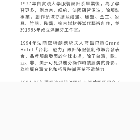
1977年自實踐大學服裝設計系畢業後，為了學
習更多，到東京、紐約、法國研習深造，除服裝
事業，創作領域亦擴及繪畫、雕塑、金工、家
具、竹器、陶藝、複合媒材等當代藝術創作，並
於1985年成立洪麗芬工作室。
1994年法國密特朗總統夫人蒞臨巴黎Grand
Hotel「台北．魅力」設計師服裝創作聯合發表
會，品牌服飾發表於全球市場，除了台灣，歐、
亞、非、美洲可見洪麗芬操作時裝展演的身影，
為推廣台灣文化和拓展時尚產業不遺餘力。
1994-96年獲經濟部與法國外交部共同獎學金 (
Boursière du Ministère français des
Affaires Etrangères et du Ministère
taiwanais de l'Economie pour un stage
de haut niveau en France )，赴法留學，於
巴黎高級時裝工會學校立體剪裁製作研習 Cours
de coupe à l'Ecole de la Chambre
Syndicale de la Couture Parisienne，1995
年至法國 Cours de français au Centre de