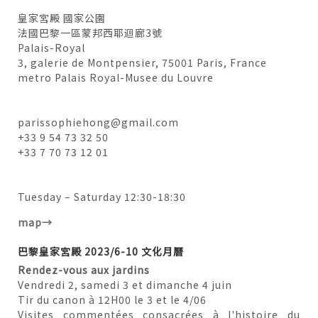
皇家宮殿 國家公園
法國巴黎一區蒙邦西耶迴廊3號
Palais-Royal
3, galerie de Montpensier, 75001 Paris, France
metro Palais Royal-Musee du Louvre
parissophiehong@gmail.com
+33 9 54 73 32 50
+33 7 70 73 12 01
Tuesday – Saturday 12:30-18:30
map→
巴黎皇家宮殿 2023/6-10 文化月曆
Rendez-vous aux jardins
Vendredi 2, samedi 3 et dimanche 4 juin
Tir du canon à 12H00 le 3 et le 4/06
Visites commentées consacrées à l'histoire du