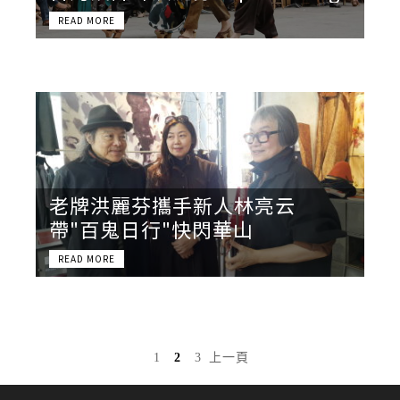
老牌洪麗芬攜手新人林亮云
帶"百鬼日行"快閃華山
1
2
3
上一頁