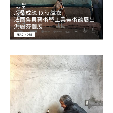
以桑成絲 以時織衣
法國魯貝藝術暨工業美術館展出
洪麗芬個展