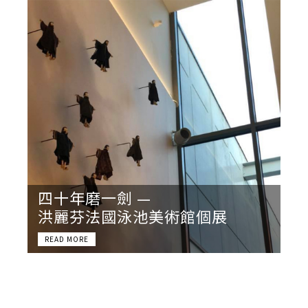
四十年磨一劍 —
洪麗芬法國泳池美術館個展